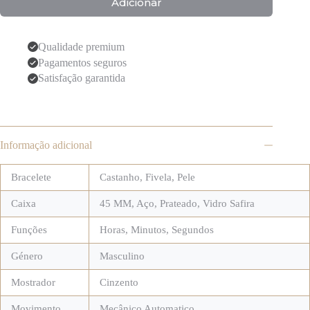
Adicionar
Qualidade premium
Pagamentos seguros
Satisfação garantida
Informação adicional
Bracelete
Castanho
,
Fivela
,
Pele
Caixa
45 MM
,
Aço
,
Prateado
,
Vidro Safira
Funções
Horas, Minutos, Segundos
Género
Masculino
Mostrador
Cinzento
Movimento
Mecânico Automatico