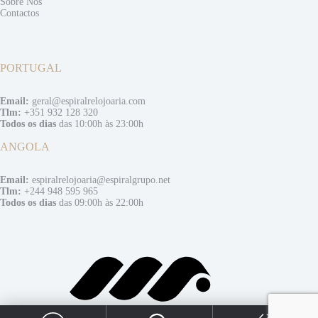
Sobre Nós
Contactos
PORTUGAL
Email:
geral@espiralrelojoaria.com
Tlm:
+351 932 128 320
Todos os dias
das 10:00h às 23:00h
ANGOLA
Email:
espiralrelojoaria@espiralgrupo.net
Tlm:
+244 948 595 965
Todos os dias
das 09:00h às 22:00h