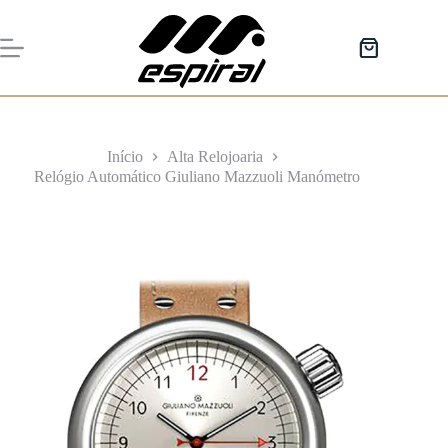
Pular
para
o
Carrinho
conteúdo
de
compras
Início
Alta Relojoaria
Relógio Automático Giuliano Mazzuoli Manómetro