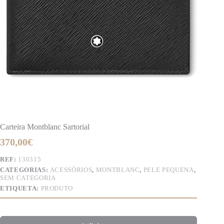
Carteira Montblanc Sartorial
370,00
€
REF:
130315
CATEGORIAS:
ACESSÓRIOS
,
MONTBLANC
,
PELE PEQUENA
,
SEM CATEGORIA
ETIQUETA:
PRODUTO