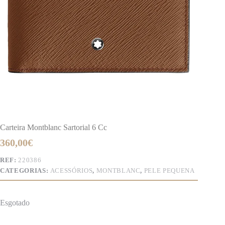
Carteira Montblanc Sartorial 6 Cc
360,00
€
REF:
220386
CATEGORIAS:
ACESSÓRIOS
,
MONTBLANC
,
PELE PEQUENA
Esgotado