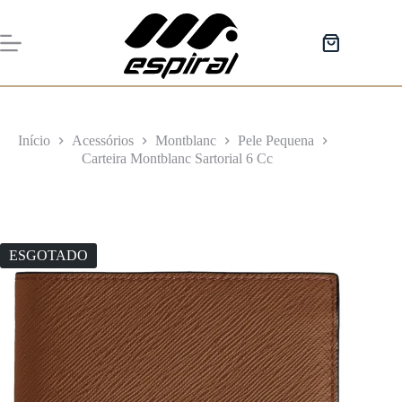
Pular
para
o
Carrinho
conteúdo
de
compras
Início
Acessórios
Montblanc
Pele Pequena
Carteira Montblanc Sartorial 6 Cc
ESGOTADO