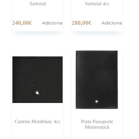
Sartorial
Sartorial 4cc
240,00
€
280,00
€
Adicionar
Adicionar
Carteira Montblanc 4cc
Porta Passaporte
Meisterstuck