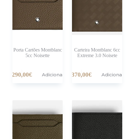
Porta Cartões Montblanc
Carteira Montblanc 6cc
5cc Noisette
Extreme 3.0 Noisete
290,00
€
370,00
€
Adicionar
Adicionar