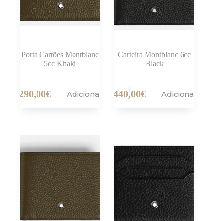
Porta Cartões Montblanc
Carteira Montblanc 6cc
5cc Khaki
Black
290,00
€
440,00
€
Adicionar
Adicionar