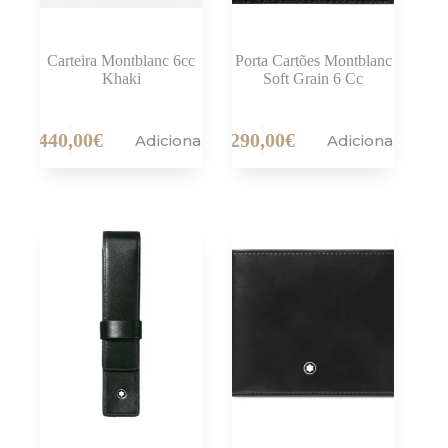
Carteira Montblanc 6cc
Porta Cartões Montblanc
Khaki
Soft Grain 6 Cc
440,00
€
290,00
€
Adicionar
Adicionar