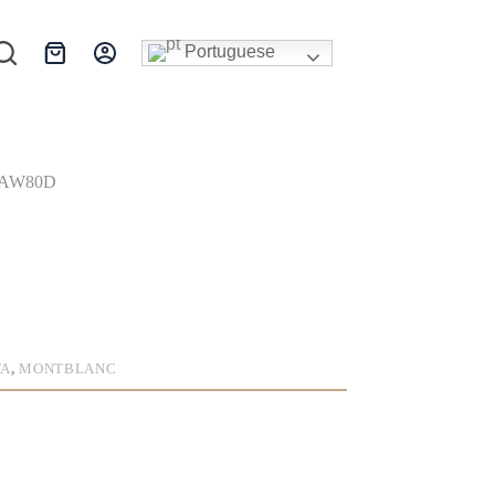
Portuguese
Carrinho
de
compras
M AW80D
TA
,
MONTBLANC