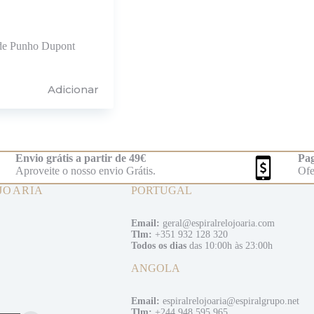
de Punho Dupont
Adicionar
Envio grátis a partir de 49€
Pag
Aproveite o nosso envio Grátis.
Ofe
JOARIA
PORTUGAL
Email:
geral@espiralrelojoaria.com
Tlm:
+351 932 128 320
Todos os dias
das 10:00h às 23:00h
ANGOLA
Email:
espiralrelojoaria@espiralgrupo.net
Tlm:
+244 948 595 965