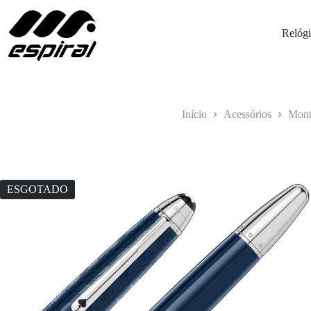
Pular
para
o
Relógi
conteúdo
Início
Acessórios
Mont
ESGOTADO