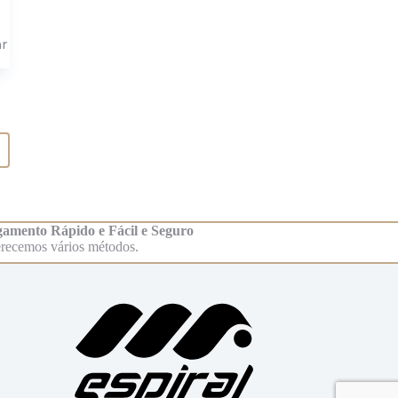
ar
amento Rápido e Fácil e Seguro
recemos vários métodos.