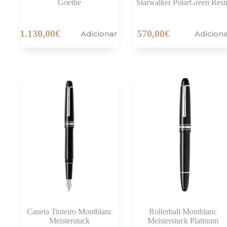
Goethe
Starwalker PolarGreen Resi
1.130,00
€
570,00
€
Adicionar
Adicion
Caneta Tinteiro Montblanc
Rollerball Montblanc
Meisterstuck
Meisterstuck Platinum