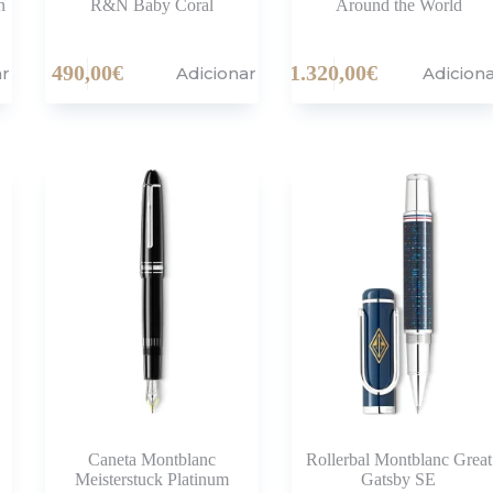
n
R&N Baby Coral
Around the World
490,00
€
1.320,00
€
ar
Adicionar
Adicion
Caneta Montblanc
Rollerbal Montblanc Great
Meisterstuck Platinum
Gatsby SE