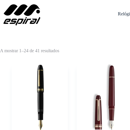
Pular
para
o
Relógi
conteúdo
Ordenado
A mostrar 1–24 de 41 resultados
por
popularidade