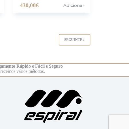
430,00
€
Adicionar
SEGUINTE
amento Rápido e Fácil e Seguro
recemos vários métodos.