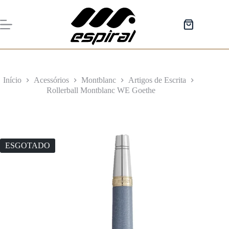
Pular
para
o
Carrinho
conteúdo
de
compras
Início
Acessórios
Montblanc
Artigos de Escrita
Rollerball Montblanc WE Goethe
ESGOTADO