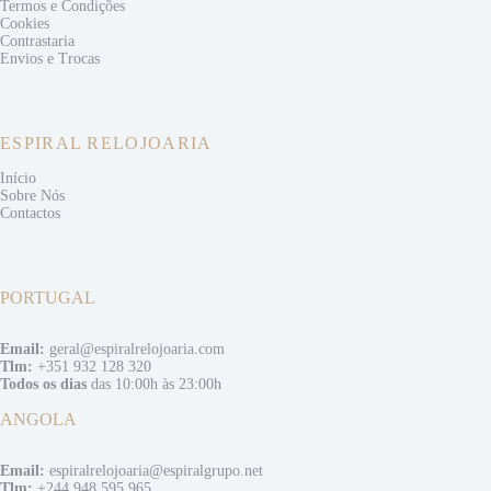
Termos e
Condições
Cookies
Contrastaria
Envios e
Trocas
ESPIRAL RELOJOARIA
Início
Sobre Nós
Contactos
PORTUGAL
Email:
geral@espiralrelojoaria.com
Tlm:
+351 932 128 320
Todos os dias
das 10:00h às 23:00h
ANGOLA
Email:
espiralrelojoaria@espiralgrupo.net
Tlm:
+244 948 595 965