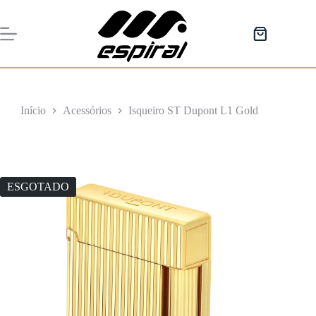
Pular
para
o
Carrinho
conteúdo
de
compras
Início
Acessórios
Isqueiro ST Dupont L1 Gold
ESGOTADO