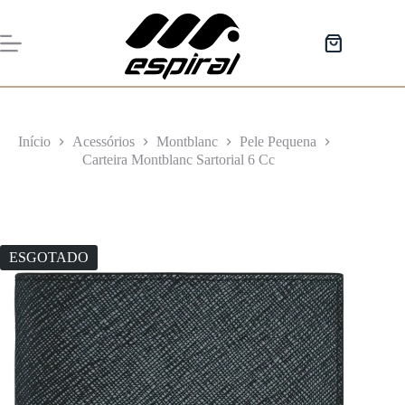
Pular
para
o
Carrinho
conteúdo
de
compras
Início
Acessórios
Montblanc
Pele Pequena
Carteira Montblanc Sartorial 6 Cc
ESGOTADO