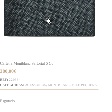
Carteira Montblanc Sartorial 6 Cc
380,00
€
REF:
220384
CATEGORIAS:
ACESSÓRIOS
,
MONTBLANC
,
PELE PEQUENA
Esgotado