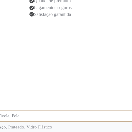
Qualidade premium
Pagamentos seguros
Satisfação garantida
Fivela
,
Pele
Aço
,
Prateado
,
Vidro Plástico