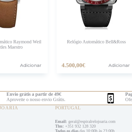
omático Raymond Weil
Relógio Automático Bell&Ross
tles Maestro
4.500,00
€
Adicionar
Adicionar
Envio grátis a partir de 49€
Pag
Aproveite o nosso envio Grátis.
Ofe
JOARIA
PORTUGAL
Email:
geral@espiralrelojoaria.com
Tlm:
+351 932 128 320
Todos os dias
das 10:00h às 23:00h