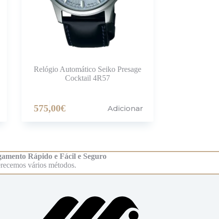
Relógio Automático Seiko Presage
Cocktail 4R57
575,00
€
Adicionar
amento Rápido e Fácil e Seguro
recemos vários métodos.