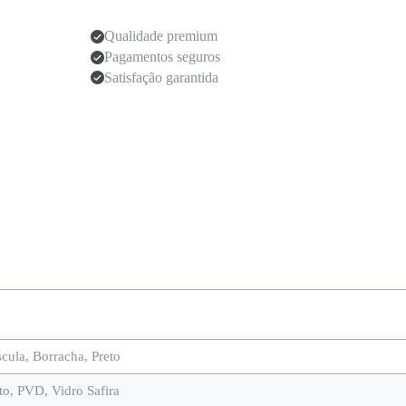
Qualidade premium
Pagamentos seguros
Satisfação garantida
cula
,
Borracha
,
Preto
to
,
PVD
,
Vidro Safira