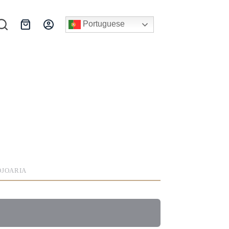
Portuguese
Carrinho
de
compras
OJOARIA