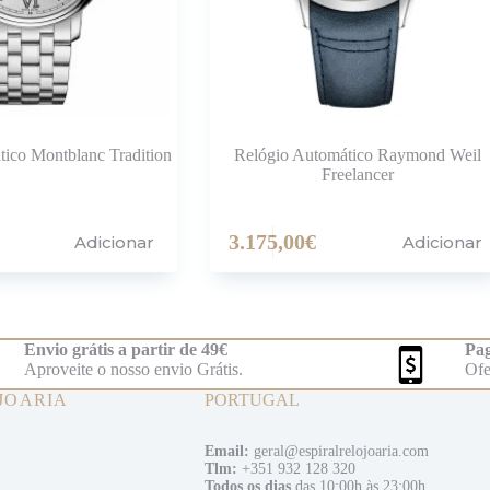
ico Montblanc Tradition
Relógio Automático Raymond Weil
Freelancer
3.175,00
€
Adicionar
Adicionar
Envio grátis a partir de 49€
Pag
Aproveite o nosso envio Grátis.
Ofe
JOARIA
PORTUGAL
Email:
geral@espiralrelojoaria.com
Tlm:
+351 932 128 320
Todos os dias
das 10:00h às 23:00h