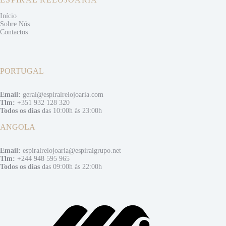
Início
Sobre Nós
Contactos
PORTUGAL
Email:
geral@espiralrelojoaria.com
Tlm:
+351 932 128 320
Todos os dias
das 10:00h às 23:00h
ANGOLA
Email:
espiralrelojoaria@espiralgrupo.net
Tlm:
+244 948 595 965
Todos os dias
das 09:00h às 22:00h