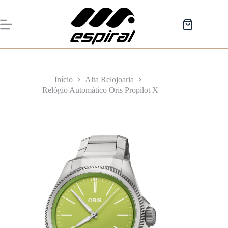
Pular
para
o
Carrinho
conteúdo
de
compras
Início
Alta Relojoaria
Relógio Automático Oris Propilot X