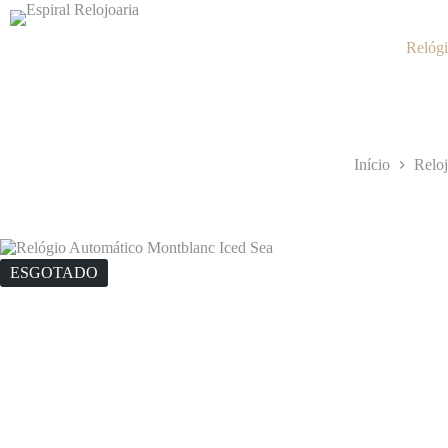
Pular
para
o
Relógi
conteúdo
Início
Reloj
ESGOTADO