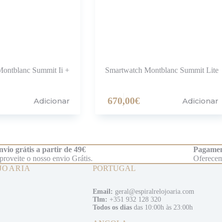
ontblanc Summit Ii +
Smartwatch Montblanc Summit Lite
670,00
€
Adicionar
Adicionar
nvio grátis a partir de 49€
Pagamen
proveite o nosso envio Grátis.
Oferecem
JOARIA
PORTUGAL
Email:
geral@espiralrelojoaria.com
Tlm:
+351 932 128 320
Todos os dias
das 10:00h às 23:00h