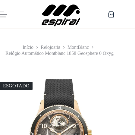
Pular
para
o
Carrinho
conteúdo
de
compras
Início
Relojoaria
MontBlanc
Relógio Automático Montblanc 1858 Geosphere 0 Oxyg
ESGOTADO