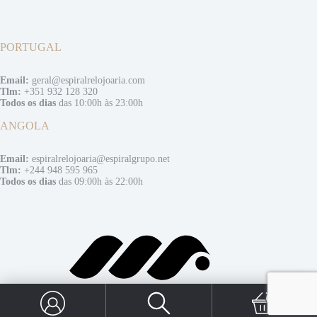
PORTUGAL
Email:
geral@espiralrelojoaria.com
Tlm:
+351 932 128 320
Todos os dias
das 10:00h às 23:00h
ANGOLA
Email:
espiralrelojoaria@espiralgrupo.net
Tlm:
+244 948 595 965
Todos os dias
das 09:00h às 22:00h
0