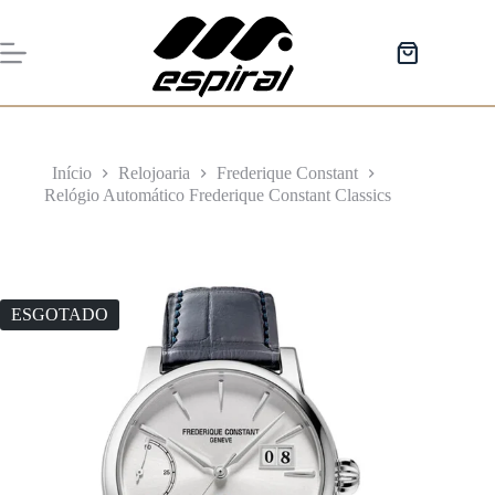
Pular
para
o
Carrinho
conteúdo
de
compras
Início
Relojoaria
Frederique Constant
Relógio Automático Frederique Constant Classics
ESGOTADO