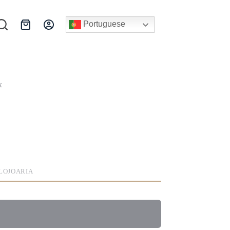
Portuguese
Carrinho
de
compras
x
LOJOARIA