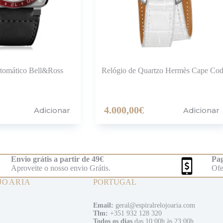
tomático Bell&Ross
Relógio de Quartzo Hermès Cape Co
4.000,00
€
Adicionar
Adicionar
Envio grátis a partir de 49€
Pag
Aproveite o nosso envio Grátis.
Ofe
JOARIA
PORTUGAL
Email:
geral@espiralrelojoaria.com
Tlm:
+351 932 128 320
Todos os dias
das 10:00h às 23:00h