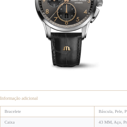
Informação adicional
Bracelete
Báscula
,
Pele
,
P
Caixa
43 MM
,
Aço
,
P