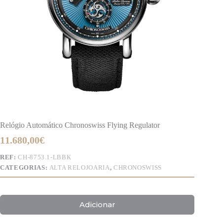
Relógio Automático Chronoswiss Flying Regulator
11.680,00
€
REF:
CH-8753.1-LBBK
CATEGORIAS:
ALTA RELOJOARIA
,
CHRONOSWISS
Adicionar