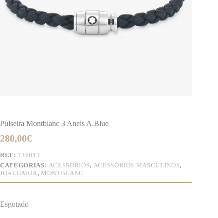
Pulseira Montblanc 3 Aneis A.Blue
280,00
€
REF:
136013
CATEGORIAS:
ACESSÓRIOS
,
ACESSÓRIOS MASCULINOS
,
JOALHARIA
,
MONTBLANC
Esgotado