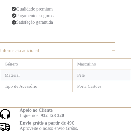
Cartões
Montblanc
Qualidade premium
Soft
Pagamentos seguros
6Cc
Satisfação garantida
Informação adicional
Género
Masculino
Material
Pele
Tipo de Acessório
Porta Cartões
Apoio ao Cliente
Ligue-nos:
932 128 320
Envio grátis a partir de 49€
Aproveite o nosso envio Grátis.