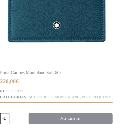
Porta-Cartões Montblanc Soft 6Cc
220,00
€
REF:
131829
CATEGORIAS:
ACESSÓRIOS
,
MONTBLANC
,
PELE PEQUENA
Quantidade
Adicionar
de
Porta-