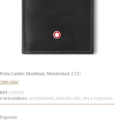
Porta Cartões Montblanc Meisterstuck 2 CC
280,00
€
REF:
198382
CATEGORIAS:
ACESSÓRIOS
,
MONTBLANC
,
PELE PEQUENA
Esgotado