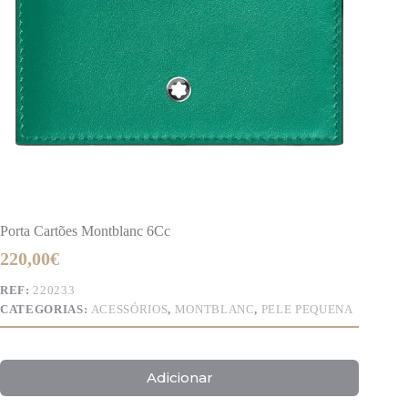
Porta Cartões Montblanc 6Cc
220,00
€
REF:
220233
CATEGORIAS:
ACESSÓRIOS
,
MONTBLANC
,
PELE PEQUENA
Adicionar