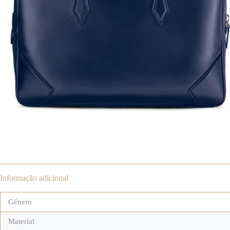
Informação adicional
Género
Material