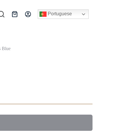
Portuguese
Carrinho
de
compras
s Blue