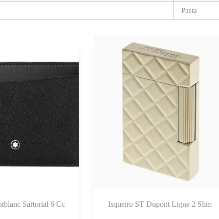
Pasta
tblanc Sartorial 6 Cc
Isqueiro ST Dupont Ligne 2 Slim