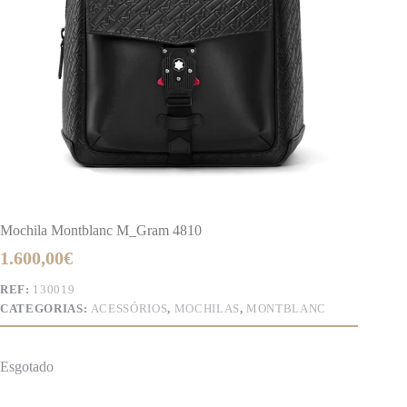
Mochila Montblanc M_Gram 4810
1.600,00
€
REF:
130019
CATEGORIAS:
ACESSÓRIOS
,
MOCHILAS
,
MONTBLANC
Esgotado