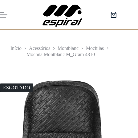
Pular
para
o
Carrinho
conteúdo
de
compras
Início
Acessórios
Montblanc
Mochilas
Mochila Montblanc M_Gram 4810
ESGOTADO