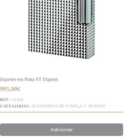
Isqueiro em Prata ST Dupont
995,00
€
REF:
16184
CATEGORIAS:
ACESSÓRIOS DE FUMO
,
S.T. DUPONT
Adicionar