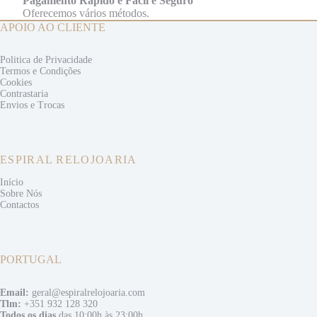
Pagamento Rápido e Fácil e Seguro
Oferecemos vários métodos.
APOIO AO CLIENTE
Politica de Privacidade
Termos e
Condições
Cookies
Contrastaria
Envios e
Trocas
ESPIRAL RELOJOARIA
Início
Sobre Nós
Contactos
PORTUGAL
Email:
geral@espiralrelojoaria.com
Tlm:
+351 932 128 320
Todos os dias
das 10:00h às 23:00h