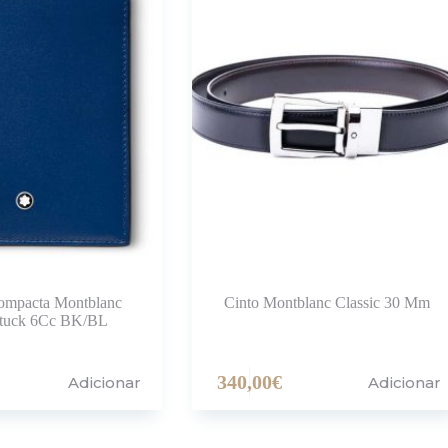
Compacta Montblanc
Cinto Montblanc Classic 30 Mm
stuck 6Cc BK/BL
340,00
€
Adicionar
Adicionar