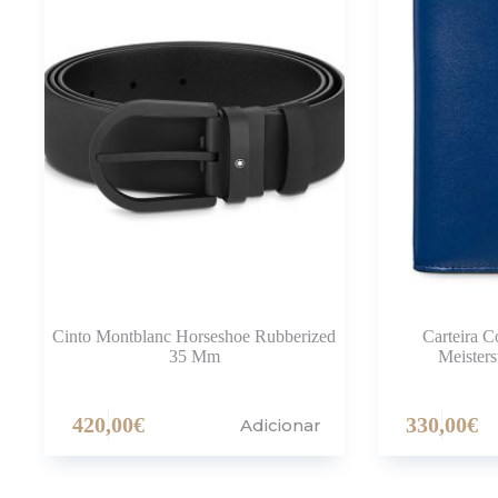
Cinto Montblanc Horseshoe Rubberized
Carteira 
35 Mm
Meister
420,00
€
330,00
€
Adicionar