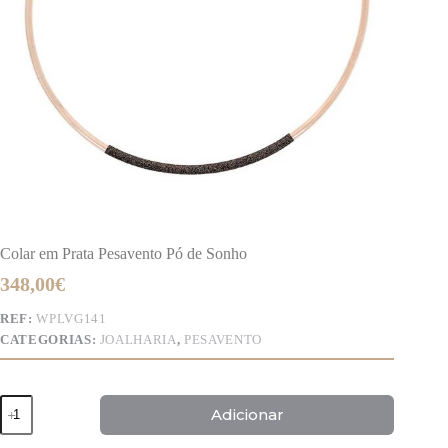
Colar em Prata Pesavento Pó de Sonho
348,00
€
REF:
WPLVG141
CATEGORIAS:
JOALHARIA
,
PESAVENTO
Quantidade
Adicionar
de
Colar