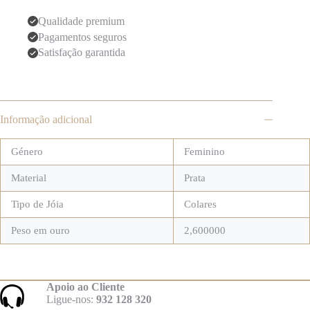
em
Prata
Qualidade premium
Pesavento
Pagamentos seguros
Pó
de
Satisfação garantida
Sonho
Informação adicional
Género
Feminino
Material
Prata
Tipo de Jóia
Colares
Peso em ouro
2,600000
Apoio ao Cliente
Ligue-nos:
932 128 320