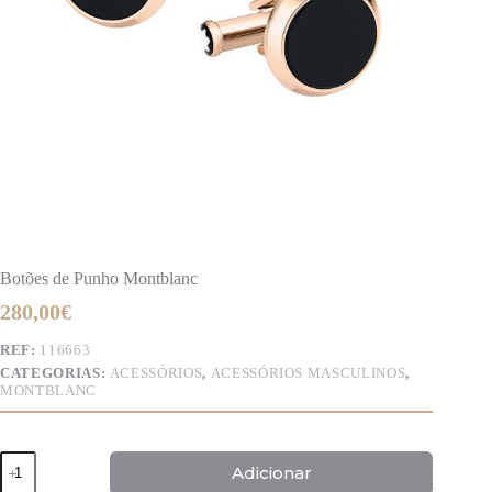
Botões de Punho Montblanc
280,00
€
REF:
116663
CATEGORIAS:
ACESSÓRIOS
,
ACESSÓRIOS MASCULINOS
,
MONTBLANC
Quantidade
Adicionar
de