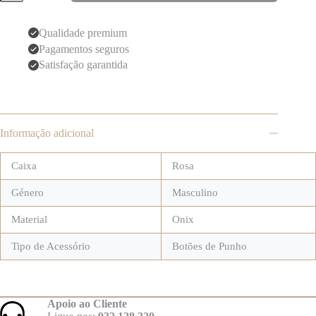
Botões
de
Punho
Qualidade premium
Montblanc
Pagamentos seguros
Satisfação garantida
Informação adicional
Caixa
Rosa
Género
Masculino
Material
Onix
Tipo de Acessório
Botões de Punho
Apoio ao Cliente