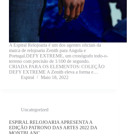
A Espiral Relojoaria é um dos agentes oficiais da
marca de relojoaria Zenith para Angola e
Portugal.DEFY EXTREME, um cronógrafo todo-o-
terreno com precisão de 1/100 de segundo.
CRIADA PARA OS ELEMENTOS: COLEÇÃO
DEFY EXTREME A Zenith eleva a forma e…
Espiral
Maio 18, 2022
Uncategorized
ESPIRAL RELOJOARIA APRESENTA A
EDIÇÃO PATRONO DAS ARTES 2022 DA
MONTBLANC.