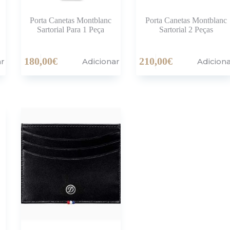
Porta Canetas Montblanc
Porta Canetas Montblanc
Sartorial Para 1 Peça
Sartorial 2 Peças
180,00
€
210,00
€
ar
Adicionar
Adicion