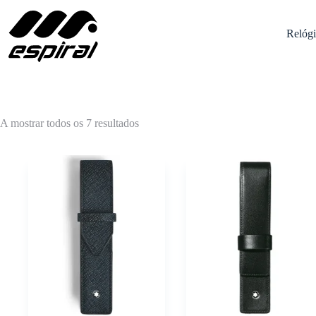
Pular
para
o
Relógi
conteúdo
Ordenado
A mostrar todos os 7 resultados
por
popularidade