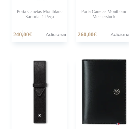
Porta Canetas Montblanc
Porta Canetas Montblanc
Sartorial 1 Peça
Meisterstuck
240,00
€
260,00
€
Adicionar
Adicion