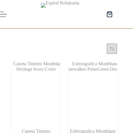
Pular
para
o
Carrinho
conteúdo
de
compras
Caneta Tinteiro
Esferografica Montblanc