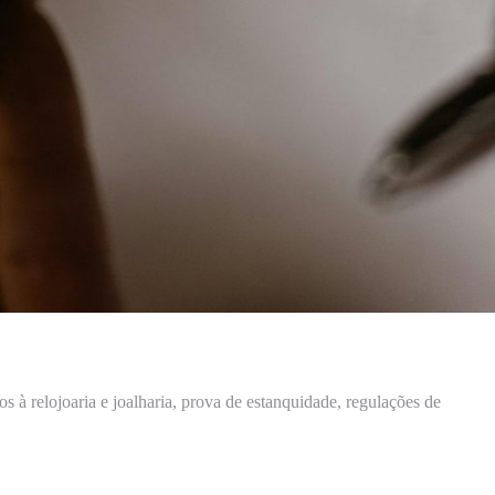
 à relojoaria e joalharia, prova de estanquidade, regulações de