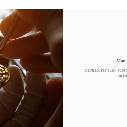
Manut
Revisão, restauro, subst
bracel