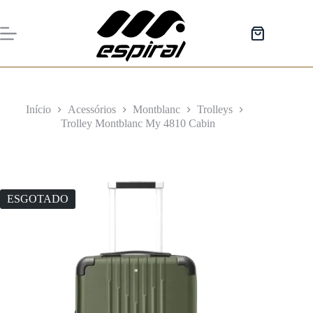
Pular
para
o
Carrinho
conteúdo
de
compras
Início
Acessórios
Montblanc
Trolleys
Trolley Montblanc My 4810 Cabin
ESGOTADO