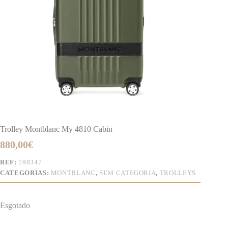
Trolley Montblanc My 4810 Cabin
880,00
€
REF:
198347
CATEGORIAS:
MONTBLANC
,
SEM CATEGORIA
,
TROLLEYS
Esgotado