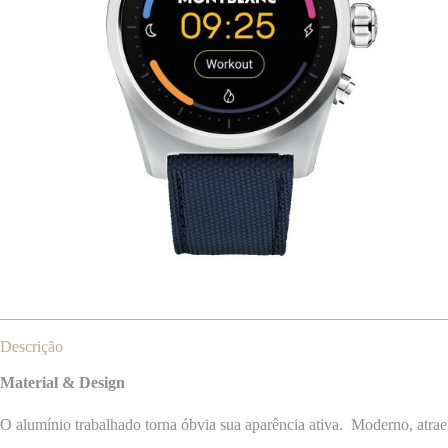
Descrição
Material & Design
O alumínio trabalhado torna óbvia sua aparência ativa.
M
oderno,
atrae