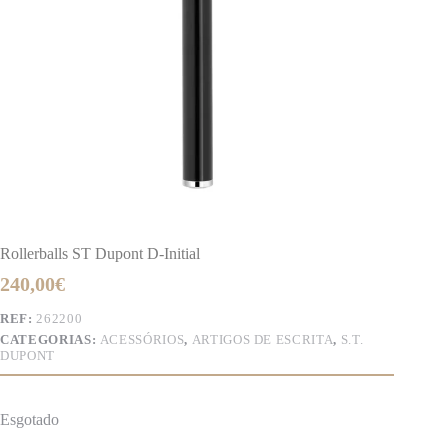
Rollerballs ST Dupont D-Initial
240,00
€
REF:
262200
CATEGORIAS:
ACESSÓRIOS
,
ARTIGOS DE ESCRITA
,
S.T.
DUPONT
Esgotado