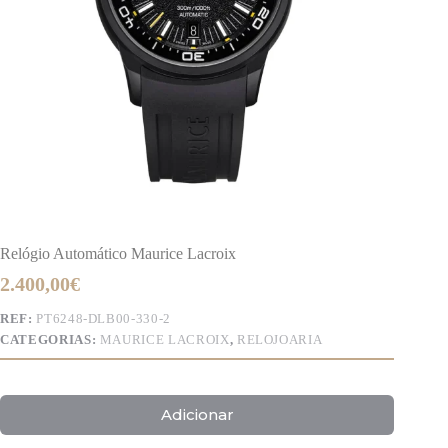
Relógio Automático Maurice Lacroix
2.400,00
€
REF:
PT6248-DLB00-330-2
CATEGORIAS:
MAURICE LACROIX
,
RELOJOARIA
Adicionar