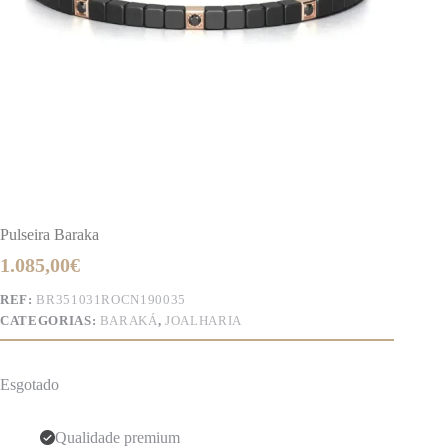
Pulseira Baraka
1.085,00
€
REF:
BR351031ROCN190035
CATEGORIAS:
BARAKÁ
,
JOALHARIA
Esgotado
Qualidade premium