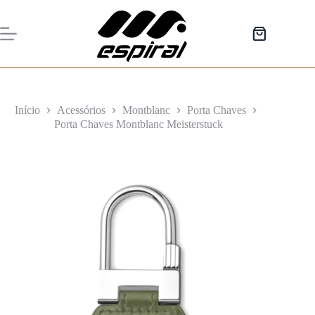
Pular
para
o
Carrinho
conteúdo
de
compras
Início
Acessórios
Montblanc
Porta Chaves
Porta Chaves Montblanc Meisterstuck