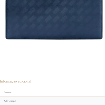
Informação adicional
Género
Material