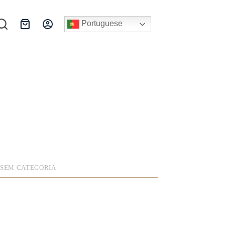
Portuguese
Carrinho
de
compras
,
SEM CATEGORIA