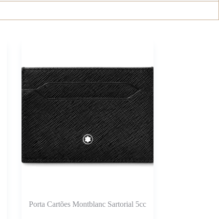
Porta Cartões Montblanc Sartorial 5cc