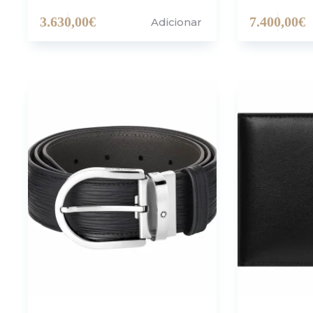
3.630,00
€
7.400,00
€
Adicionar