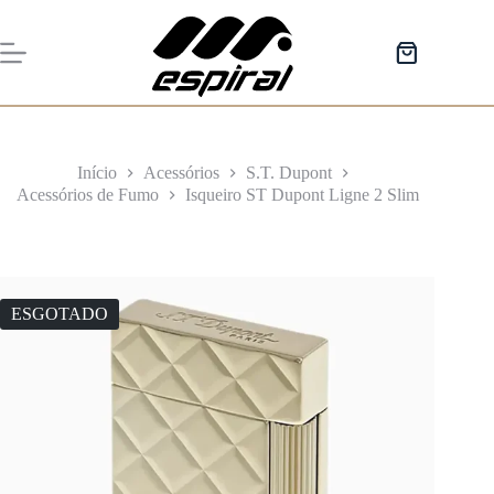
Pular
para
o
Carrinho
conteúdo
de
compras
Início
Acessórios
S.T. Dupont
Acessórios de Fumo
Isqueiro ST Dupont Ligne 2 Slim
ESGOTADO