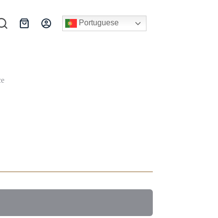
Portuguese
Carrinho
de
compras
ce