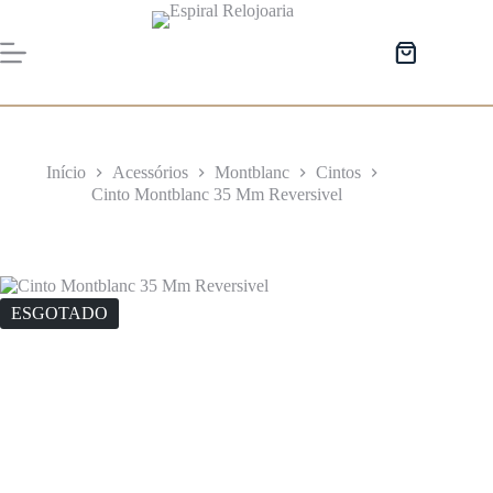
Pular
para
o
Carrinho
conteúdo
de
compras
Início
Acessórios
Montblanc
Cintos
Cinto Montblanc 35 Mm Reversivel
ESGOTADO