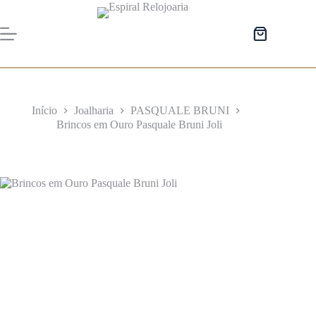
Pular
para
o
Carrinho
conteúdo
de
compras
Início
Joalharia
PASQUALE BRUNI
Brincos em Ouro Pasquale Bruni Joli