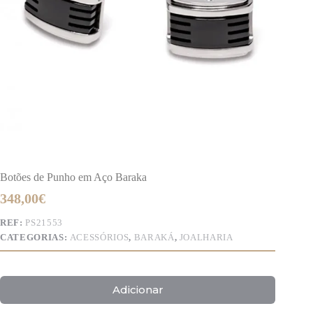
Botões de Punho em Aço Baraka
348,00
€
REF:
PS21553
CATEGORIAS:
ACESSÓRIOS
,
BARAKÁ
,
JOALHARIA
Adicionar