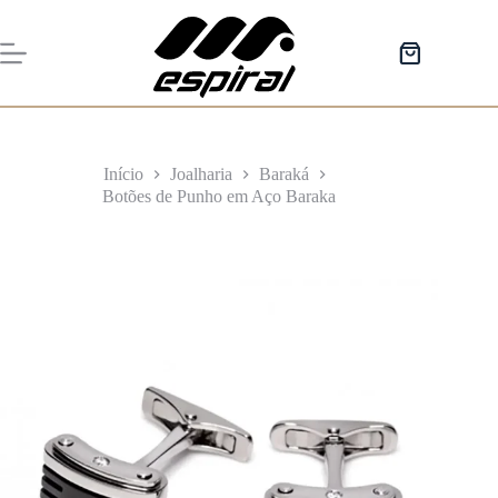
Pular
para
o
Carrinho
conteúdo
de
compras
Início
Joalharia
Baraká
Botões de Punho em Aço Baraka