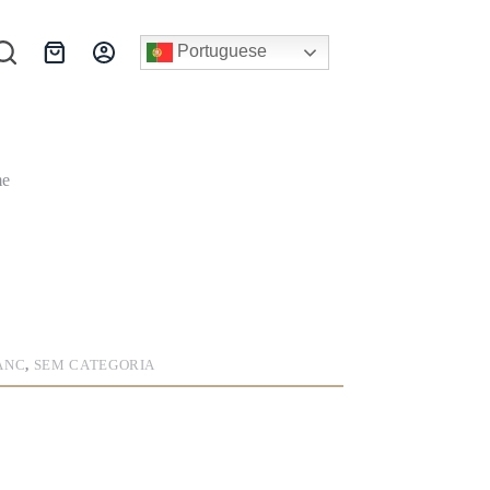
Portuguese
Carrinho
de
compras
me
ANC
,
SEM CATEGORIA