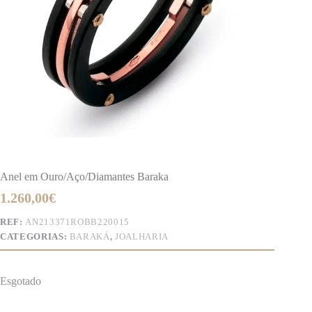
Anel em Ouro/Aço/Diamantes Baraka
1.260,00
€
REF:
AN213371ROBB220015
CATEGORIAS:
BARAKÁ
,
JOALHARIA
Esgotado