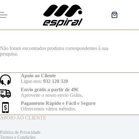
Pular
para
o
Carrinho
conteúdo
de
compras
Não foram encontrados produtos correspondentes à sua
pesquisa.
Apoio ao Cliente
Ligue-nos:
932 128 320
Envio grátis a partir de 49€
Aproveite o nosso envio Grátis.
Pagamento Rápido e Fácil e Seguro
Oferecemos vários métodos.
APOIO AO CLIENTE
Politica de Privacidade
Termos e
Condições